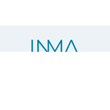
Instituto de Nanociencia y Materiales de
Aragón
CSIC - Universidad de Zaragoza
C/ Pedro Cerbuna 12
50009 Zaragoza (Spain)