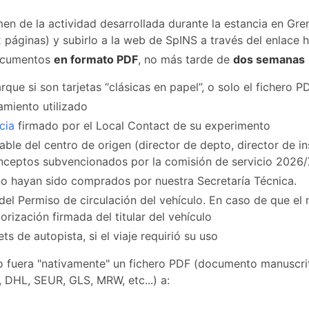
en de la actividad desarrollada durante la estancia en Gren
áginas) y subirlo a la web de SpINS a través del enlace ha
documentos
en formato PDF
, no más tarde de
dos semanas
que si son tarjetas “clásicas en papel”, o solo el fichero 
amiento utilizado
cia
firmado por el Local Contact de su experimento
ble del centro de origen (director de depto, director de ins
conceptos subvencionados por la comisión de servicio 2026
 no hayan sido comprados por nuestra Secretaría Técnica.
del Permiso de circulación del vehículo. En caso de que el
orización firmada del titular del vehículo
ts de autopista, si el viaje requirió su uso
 fuera "nativamente" un fichero PDF (documento manuscrito 
, DHL, SEUR, GLS, MRW, etc...) a: